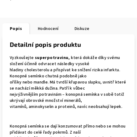
Popis
Hodnocení
Diskuze
Detailní popis produktu
Vyzkoušejte
superpotravinu,
která dokáže díky svému
složení účinně odvracet následky vysoké
hladiny cholesterolu a přispívat ke snížení rizika infarktu.
Konopné semínko chutná podobně jako
oříšky nebo mandle. Má tvrdší křupavou slupku, uvnitř které
se nachází měkká dužina. Patří k vůbec
nejvýživnějším potravinám – konopná semínka v sobě totiž
ukrývají obrovské množství minerálů,
vitamínů, aminokyselin a proteinů, navíc neobsahují lepek.
Konopná semínka se dají konzumovat přímo nebo se mohou
přidávat do celé řady pokrmů. Z naší