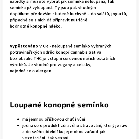
nabídky si můžete vybrat jak semínka neloupaná, tak
semínka již vyloupaná. Ty jsou pak vhodným
doplňkem především studené kuchyně – do salátů, jogurtů,
případně se z nich dá připravit nutričně
hodnotné konopné mléko.
Vypěstováno v ČR
- neloupané semínko vybraných
potravinářských odrůd konopí Cannabis Sativa
bez obsahu THC je vstupní surovinou našich ostatních
výrobků. Je vhodné pro vegany a celiaky,
nejedná se o alergen.
Loupané konopné semínko
má jemnou oříškovou chuť i vůni
jedná se o produkt zdravého stravování, který je raw
a do svého jídelníčku jej mohou zařadit jak
vegetariáni, tak vegani