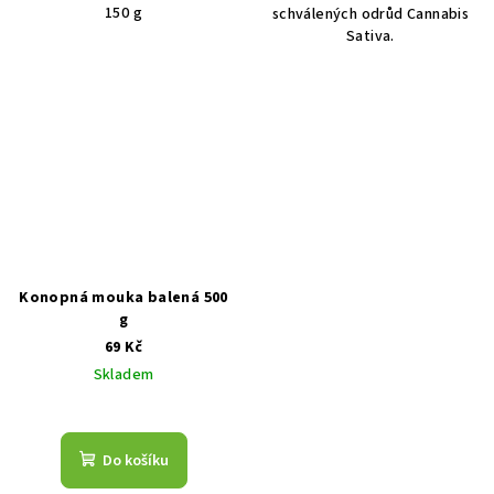
150 g
schválených odrůd Cannabis
5
Sativa.
hvězdiček.
Konopná mouka balená 500
g
69 Kč
Skladem
Do košíku