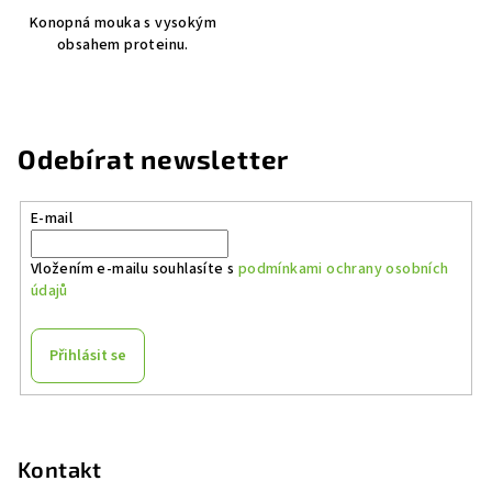
Konopná mouka s vysokým
obsahem proteinu.
Odebírat newsletter
E-mail
Vložením e-mailu souhlasíte s
podmínkami ochrany osobních
údajů
Přihlásit se
Z
á
p
Kontakt