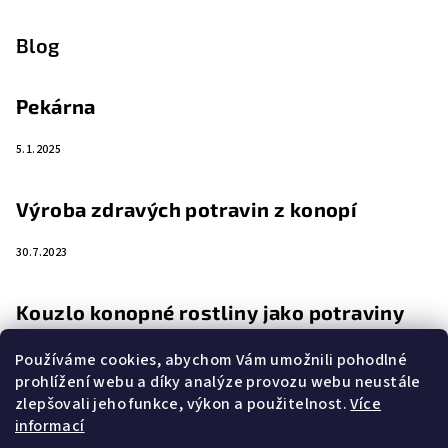
Blog
Pekárna
5.1.2025
Výroba zdravých potravin z konopí
30.7.2023
Kouzlo konopné rostliny jako potraviny
4.4.2023
Používáme cookies, abychom Vám umožnili pohodlné
prohlížení webu a díky analýze provozu webu neustále
zlepšovali jeho funkce, výkon a použitelnost.
Více
Zemědělství a rostlina budoucnosti
informací