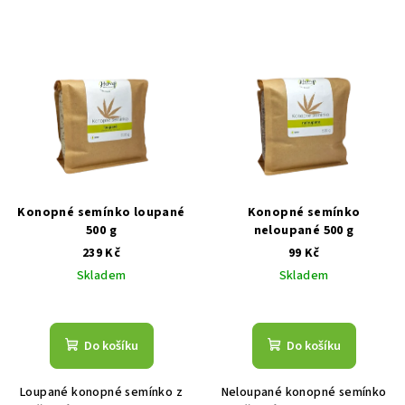
Konopné semínko loupané
Konopné semínko
500 g
neloupané 500 g
239 Kč
99 Kč
Skladem
Skladem
Průměrné
hodnocení
produktu
Do košíku
Do košíku
je
5,0
Loupané konopné semínko z
Neloupané konopné semínko
z