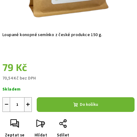
Loupané konopné semínko z české produkce 150 g.
79 Kč
70,54 Kč bez DPH
Měrná
Skladem
cena:
−
+
Do košíku
Zeptat se
Hlídat
Sdílet