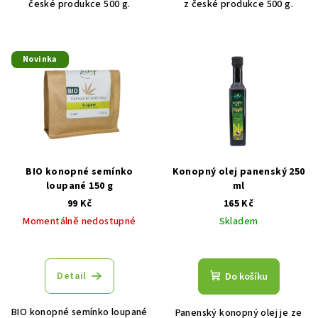
české produkce 500 g.
z české produkce 500 g.
5
hvězdiček.
Novinka
BIO konopné semínko
Konopný olej panenský 250
loupané 150 g
ml
99 Kč
165 Kč
Momentálně nedostupné
Skladem
Průměrné
hodnocení
produktu
Detail
Do košíku
je
5,0
BIO konopné semínko loupané
Panenský konopný olej je ze
z