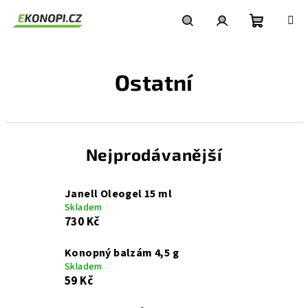
Přejít
na
obsah
Nákupní
Hledat
Přihlášení
Ostatní
košík
Nejprodávanější
Janell Oleogel 15 ml
Skladem
730 Kč
Konopný balzám 4,5 g
Skladem
59 Kč