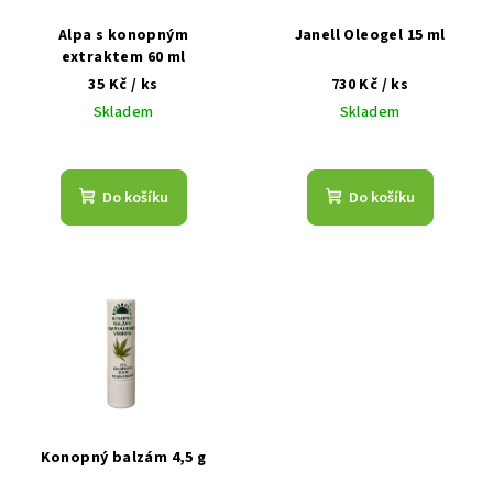
k
r
Alpa s konopným
Janell Oleogel 15 ml
t
o
extraktem 60 ml
ů
35 Kč
/ ks
730 Kč
/ ks
d
Skladem
Skladem
u
k
t
Do košíku
Do košíku
ů
Konopný balzám 4,5 g