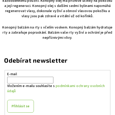
každodennímu použití. Konopný olej má příznivé účinky na pokožku
p
a její regeneraci. Konopný olej s dalšími sedmi bylinami napomáhá
r
regenerovat vlasy, dokonale vyživí a obnoví vlasovou pokožku a
v
vlasy jsou pak zdravé a vitální už od kořínků.
k
y
Konopný balzám na rty s včelím voskem. Konopný balzám hydratuje
v
rty a zabraňuje popraskání. Balzám vaše rty vyživí a ochrání je před
ý
nepříznivými vlivy.
p
i
s
Odebírat newsletter
u
E-mail
Vložením e-mailu souhlasíte s
podmínkami ochrany osobních
údajů
Přihlásit se