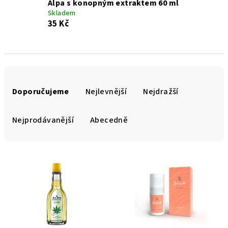
Alpa s konopným extraktem 60 ml
Skladem
35 Kč
Ř
a
Doporučujeme
Nejlevnější
Nejdražší
z
e
Nejprodávanější
Abecedně
n
í
V
p
ý
r
p
o
i
d
s
u
p