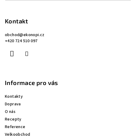
Z
á
p
Kontakt
a
obchod
@
ekonopi.cz
t
+420 724 510 097
í
Informace pro vás
Kontakty
Doprava
O nás
Recepty
Reference
Velkoobchod