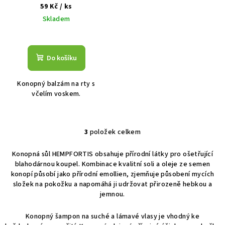
59 Kč
/ ks
Skladem
Do košíku
Konopný balzám na rty s
včelím voskem.
3
položek celkem
O
v
Konopná sůl HEMPFORTIS obsahuje přírodní látky pro ošetřující
l
blahodárnou koupel. Kombinace kvalitní soli a oleje ze semen
á
konopí působí jako přírodní emollien, zjemňuje působení mycích
d
složek na pokožku a napomáhá ji udržovat přirozeně hebkou a
a
jemnou.
c
Konopný šampon na suché a lámavé vlasy je vhodný ke
í