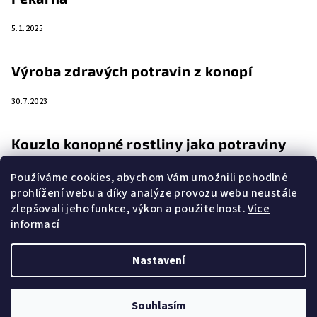
5.1.2025
Výroba zdravých potravin z konopí
30.7.2023
Kouzlo konopné rostliny jako potraviny
4.4.2023
Používáme cookies, abychom Vám umožnili pohodlné
prohlížení webu a díky analýze provozu webu neustále
zlepšovali jeho funkce, výkon a použitelnost.
Více
Zemědělství a rostlina budoucnosti
informací
16.11.2022
Nastavení
Copyright 2026
eKonopi.cz
. Všechna práva vyhrazena.
Souhlasím