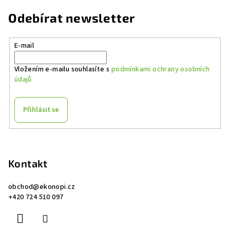
l
á
Odebírat newsletter
d
a
E-mail
c
í
Vložením e-mailu souhlasíte s
podmínkami ochrany osobních
p
údajů
r
v
k
Přihlásit se
y
v
Z
ý
á
p
p
Kontakt
i
a
s
obchod
@
ekonopi.cz
u
t
+420 724 510 097
í