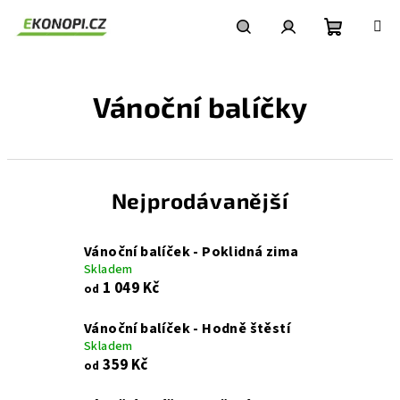
Přejít
na
obsah
Nákupní
Hledat
Přihlášení
Vánoční balíčky
košík
Nejprodávanější
Vánoční balíček - Poklidná zima
Skladem
1 049 Kč
od
Vánoční balíček - Hodně štěstí
Skladem
359 Kč
od