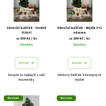
p
o
i
d
s
u
p
k
r
Vánoční balíček - Hodně
Vánoční balíček - Mýdla 3+1
t
o
štěstí
zdarma
ů
359 Kč
/ ks
209 Kč
/ ks
d
od
od
Skladem
Skladem
u
k
t
Detail
Detail
ů
Darujte to nejlepší z naší
Dárkový balíček 4 konopných
kosmetiky
mýdel
Novinka
Novinka