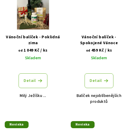
Vánoční balíček - Poklidná
Vánoční balíček -
zima
Spokojené Vánoce
1 049 Kč
/ ks
459 Kč
/ ks
od
od
Skladem
Skladem
Detail
Detail
Milý Ježíšku ...
Balíček nejoblíbenějších
produktů
Novinka
Novinka