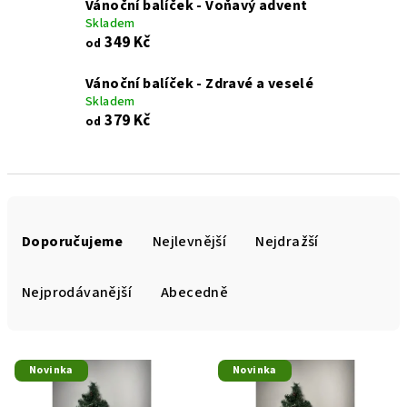
Vánoční balíček - Voňavý advent
Skladem
349 Kč
od
Vánoční balíček - Zdravé a veselé
Skladem
379 Kč
od
Ř
a
Doporučujeme
Nejlevnější
Nejdražší
z
e
Nejprodávanější
Abecedně
n
í
V
p
Novinka
Novinka
ý
r