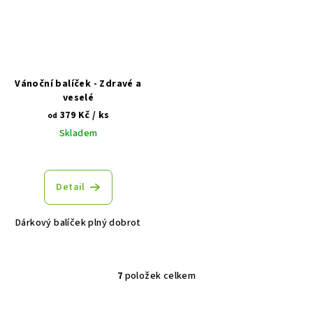
Vánoční balíček - Zdravé a
veselé
379 Kč
/ ks
od
Skladem
Detail
Dárkový balíček plný dobrot
7
položek celkem
O
v