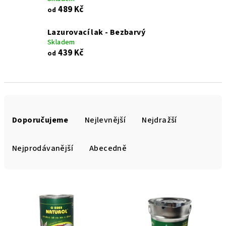
489 Kč
od
Lazurovací lak - Bezbarvý
Skladem
439 Kč
od
Ř
a
Doporučujeme
Nejlevnější
Nejdražší
z
e
Nejprodávanější
Abecedně
n
í
V
p
ý
r
p
o