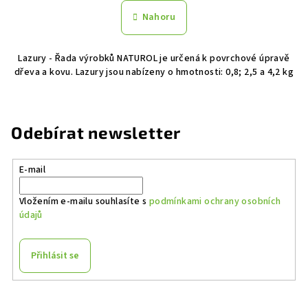
n
l
Nahoru
k
á
o
d
v
Lazury - Řada výrobků NATUROL je určená k povrchové úpravě
a
á
dřeva a kovu. Lazury jsou nabízeny o hmotnosti: 0,8; 2,5 a 4,2 kg
n
c
í
í
p
r
Odebírat newsletter
v
k
E-mail
y
v
Vložením e-mailu souhlasíte s
podmínkami ochrany osobních
ý
údajů
p
i
s
Přihlásit se
u
Z