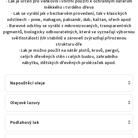
- Lak je určen pro venkovní i vnitřní použití k ochranným nátěrům
měkkého i tvrdého dřeva
- Lak se vyrábí jak v bezbarvém provedení, tak v klasických
odstínech – pinie, mahagon, palisandr, dub, kaštan, ořech apod
- Barevné odstíny se vyrábí z mikronizovaných, transparentních
pigmentů, biologicky odbouratelných, které se vyznačují výbornou
světlostálostí (UV stabilní) a zároveň zvýrazňují přirozenou
strukturu dře
- Lak je možno použít na nátěr plotů, krovů, pergol,
celých dřevěných stěn i celých budov, zahradního
nábytku, dětských dřevěných prolézaček apod.
Napouštěcí oleje
Olejové lazury
Podlahový lak