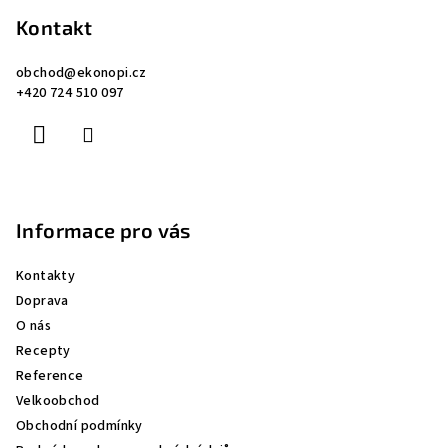
á
p
Kontakt
a
obchod
@
ekonopi.cz
t
+420 724 510 097
í
Informace pro vás
Kontakty
Doprava
O nás
Recepty
Reference
Velkoobchod
Obchodní podmínky