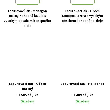
Lazurovací lak - Mahagon
Lazurovací lak - Ořech
matný Konopná lazura s
Konopná lazura s vysokým
vysokým obsahem konopného
obsahem konopného oleje
oleje
Lazurovací lak - Ořech
Lazurovací lak - Palisandr
matný
505 Kč
/ ks
489 Kč
/ ks
od
od
Skladem
Skladem
Průměrné