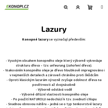
Přejít
na
obsah
Nákupní
Hledat
Přihlášení
Lazury
košík
Konopné lazury
se vyznačují především:
- Vysokým obsahem konopného oleje který výborně vykresluje
strukturu dřeva – tzv. unfeurung (zahoření dřeva).
- Vsakováním konopného oleje je dřevo hloubkově impregnováno i
v nejmenších detailech a zároveň chráněno proti škůdcům
- Oproti klasickým lazurám výrazně zvyšuje odolnost dřeva na
povětrnosti až dvojnásobně
- Výborně odolává vodě
- Výborné difúzní vlastnosti konopného oleje
- Po použití NATUROLU nedochází k tzv. zvednutí chlupu
- Snadnou obnovou nátěru – jedná se o typ tenkovrstvé lazury