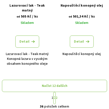
Lazurovací lak - Teak
Napouštěcí konopný olej
matný
505 Kč
/ ks
501,34 Kč
/ ks
od
od
Skladem
Skladem
Detail
Detail
Lazurovací lak - Teak matný
Napouštěcí konopný olej
Konopná lazura s vysokým
obsahem konopného oleje
Načíst 12 dalších
S
1
2
t
O
r
36
položek celkem
á
v