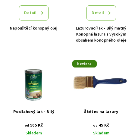
Detail
Detail
Napouštěcí konopný olej
Lazurovací lak - Bílý matný
Konopná lazura s vysokým
obsahem konopného oleje
Novinka
Podlahový lak - Bílý
Štětec na lazury
505 Kč
45 Kč
od
od
Skladem
Skladem