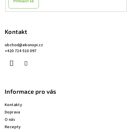
Přihlásit se
Z
á
p
Kontakt
a
obchod
@
ekonopi.cz
t
+420 724 510 097
í
Informace pro vás
Kontakty
Doprava
O nás
Recepty