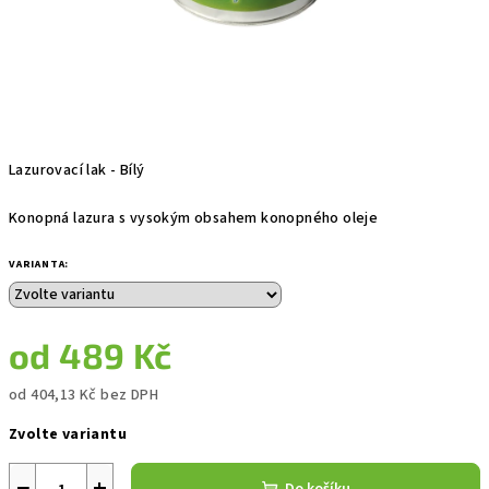
Lazurovací lak - Bílý
Konopná lazura s vysokým obsahem konopného oleje
VARIANTA:
od
489 Kč
od
404,13 Kč
bez DPH
Měrná
Zvolte variantu
cena:
−
+