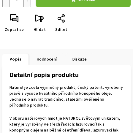
Do košíku
Zeptat se
Hlídat
Sdílet
Popis
Hodnocení
Diskuze
Detailní popis produktu
Naturol je zcela výjimečný produkt, český patent, vyrobený
právě z vysoce kvalitního přírodního konopného oleje.
Jedná se o návrat tradičního, staletími ověřeného
přírodního produktu.
V oboru nátěrových hmot je NATUROL světovým unikátem,
který je vyráběný ve třech řadách: lazurovací lak s
konopným olejem na běžné ošetření dřeva, lazurovací lak