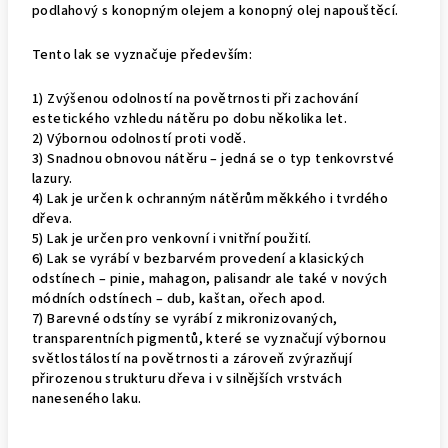
podlahový s konopným olejem a konopný olej napouštěcí.
Tento lak se vyznačuje především:
1) Zvýšenou odolností na povětrnosti při zachování
estetického vzhledu nátěru po dobu několika let.
2) Výbornou odolností proti vodě.
3) Snadnou obnovou nátěru – jedná se o typ tenkovrstvé
lazury.
4) Lak je určen k ochranným nátěrům měkkého i tvrdého
dřeva.
5) Lak je určen pro venkovní i vnitřní použití.
6) Lak se vyrábí v bezbarvém provedení a klasických
odstínech – pinie, mahagon, palisandr ale také v nových
módních odstínech – dub, kaštan, ořech apod.
7) Barevné odstíny se vyrábí z mikronizovaných,
transparentních pigmentů, které se vyznačují výbornou
světlostálostí na povětrnosti a zároveň zvýrazňují
přirozenou strukturu dřeva i v silnějších vrstvách
naneseného laku.