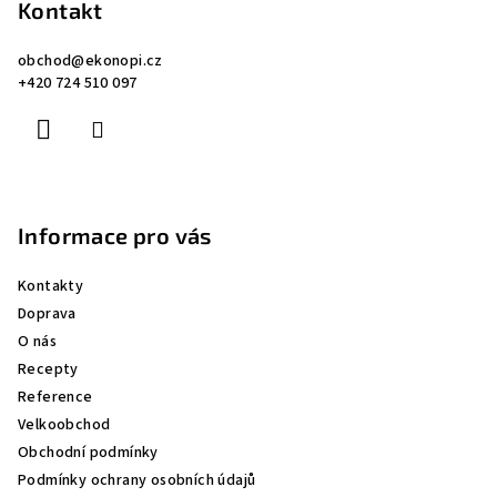
p
Kontakt
i
a
s
obchod
@
ekonopi.cz
u
t
+420 724 510 097
í
Informace pro vás
Kontakty
Doprava
O nás
Recepty
Reference
Velkoobchod
Obchodní podmínky
Podmínky ochrany osobních údajů