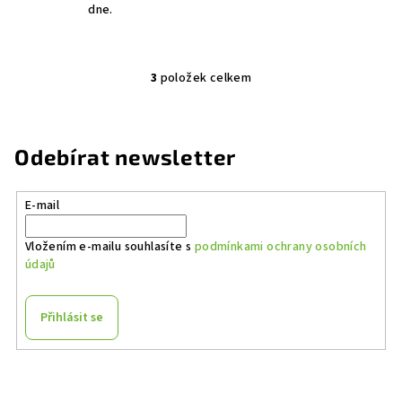
dne.
3
položek celkem
O
v
l
á
Odebírat newsletter
d
a
E-mail
c
í
Vložením e-mailu souhlasíte s
podmínkami ochrany osobních
p
údajů
r
v
k
Přihlásit se
y
v
Z
ý
á
p