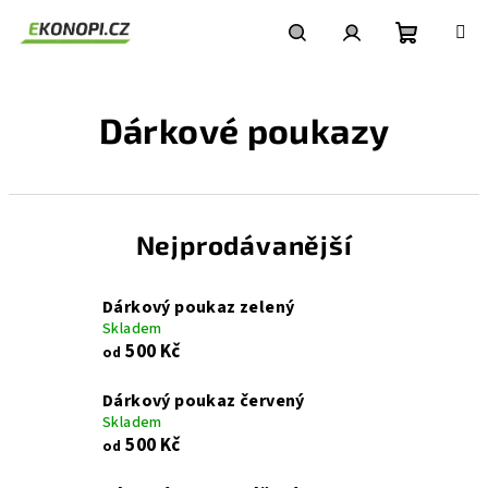
Přejít
na
obsah
Nákupní
Hledat
Přihlášení
Dárkové poukazy
košík
Nejprodávanější
Dárkový poukaz zelený
Skladem
500 Kč
od
Dárkový poukaz červený
Skladem
500 Kč
od