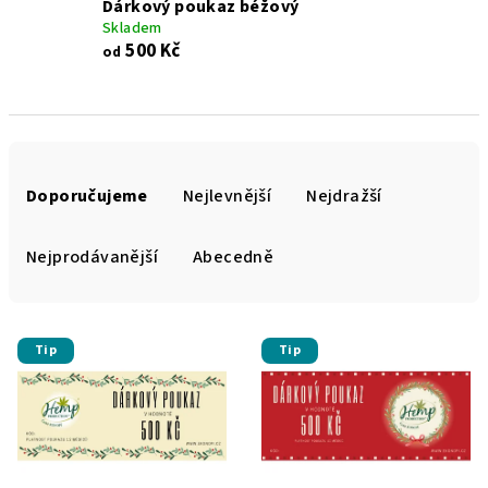
Dárkový poukaz béžový
Skladem
500 Kč
od
Ř
a
Doporučujeme
Nejlevnější
Nejdražší
z
e
Nejprodávanější
Abecedně
n
í
V
p
Tip
Tip
ý
r
p
o
i
d
s
u
p