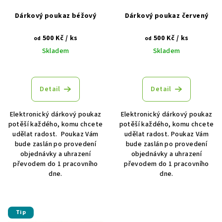
k
r
Dárkový poukaz béžový
Dárkový poukaz červený
t
o
ů
500 Kč
/ ks
500 Kč
/ ks
d
od
od
Skladem
Skladem
u
k
t
Detail
Detail
ů
Elektronický dárkový poukaz
Elektronický dárkový poukaz
potěší každého, komu chcete
potěší každého, komu chcete
udělat radost. Poukaz Vám
udělat radost. Poukaz Vám
bude zaslán po provedení
bude zaslán po provedení
objednávky a uhrazení
objednávky a uhrazení
převodem do 1 pracovního
převodem do 1 pracovního
dne.
dne.
Tip