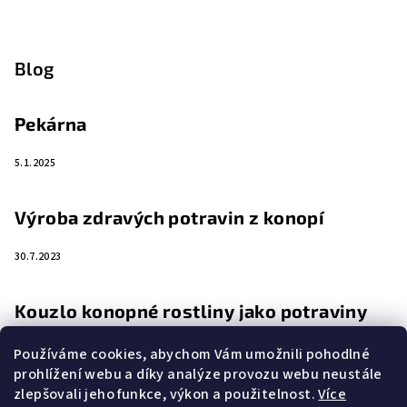
Blog
Pekárna
5.1.2025
Výroba zdravých potravin z konopí
30.7.2023
Kouzlo konopné rostliny jako potraviny
4.4.2023
Používáme cookies, abychom Vám umožnili pohodlné
prohlížení webu a díky analýze provozu webu neustále
zlepšovali jeho funkce, výkon a použitelnost.
Více
Zemědělství a rostlina budoucnosti