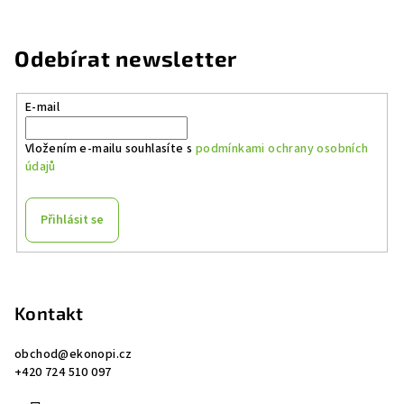
Odebírat newsletter
E-mail
Vložením e-mailu souhlasíte s
podmínkami ochrany osobních
údajů
Přihlásit se
Z
á
p
Kontakt
a
obchod
@
ekonopi.cz
t
+420 724 510 097
í