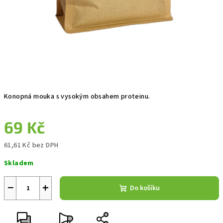
Konopná mouka s vysokým obsahem proteinu.
69 Kč
61,61 Kč bez DPH
Měrná
Skladem
cena:
−
+
Do košíku