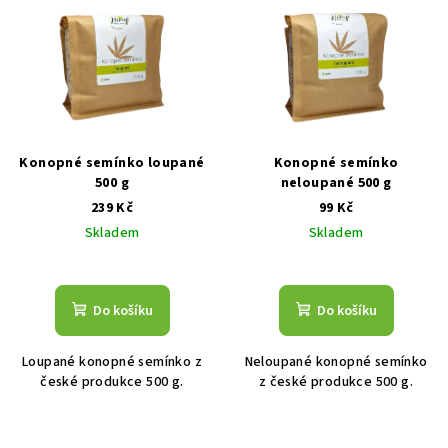
Konopné semínko loupané
Konopné semínko
500 g
neloupané 500 g
239 Kč
99 Kč
Skladem
Skladem
Průměrné
hodnocení
produktu
Do košíku
Do košíku
je
5,0
Loupané konopné semínko z
Neloupané konopné semínko
z
české produkce 500 g.
z české produkce 500 g.
5
hvězdiček.