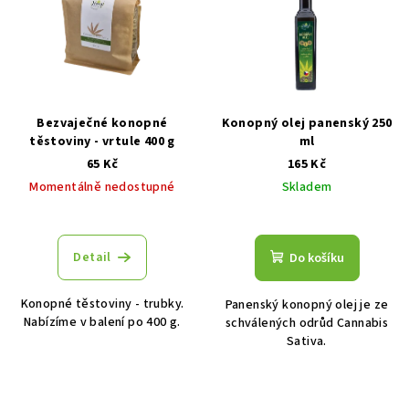
Bezvaječné konopné
Konopný olej panenský 250
těstoviny - vrtule 400 g
ml
65 Kč
165 Kč
Momentálně nedostupné
Skladem
Průměrné
hodnocení
produktu
Detail
Do košíku
je
5,0
Konopné těstoviny - trubky.
Panenský konopný olej je ze
z
Nabízíme v balení po 400 g.
schválených odrůd Cannabis
5
Sativa.
hvězdiček.