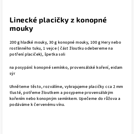
Linecké placičky z konopné
mouky
200 g hladké mouky, 30 g konopné mouky, 100 g Hery nebo
rostlinného tuku, 1 vejce ( část žloutku odebereme na
potření placiček), špetka soli
na posypání: konopné semínko, provensálské koření, eidam
sýr
Uhněteme těsto, rozválíme, vykrajujeme placičky cca 2 mm
tlusté, potřeme žloutkem a posypeme provensálským
kořením nebo konopným semínkem. Upečeme do růžova a
podáváme k červenému vínu.