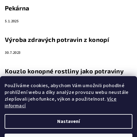
Pekárna
5.1.2025
Výroba zdravých potravin z konopí
30.7.2023
Kouzlo konopné rostliny jako potraviny
4.4.2023
Používáme cookies, abychom Vám umožnili pohodlné
prohlížení webu a díky analýze provozu webu neustále
zlepšovali jeho funkce, výkon a použitelnost.
Více
Zemědělství a rostlina budoucnosti
informací
16.11.2022
Nastavení
Copyright 2026
eKonopi.cz
. Všechna práva vyhrazena.