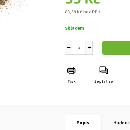
5
hvězdiček.
88,39 Kč bez DPH
Měrná
cena:
Skladem
−
+
Tisk
Zeptat se
Popis
Hodnoc