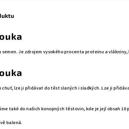
duktu
ouka
 semen. Je zdrojem vysokého procenta proteinu a vlákniny, 
ouka
 chuť, lze ji přidávat do těst slaných i sladkých. Lze ji přidáv
e také do našich konopných těstovin, kde je její obsah 10 
vě balená.