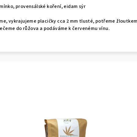
mínko, provensálské koření, eidam sýr
me, vykrajujeme placičky cca 2 mm tlusté, potřeme žloutk
čeme do růžova a podáváme k červenému vínu.