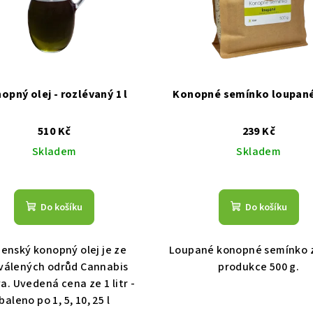
opný olej - rozlévaný 1 l
Konopné semínko loupané
510 Kč
239 Kč
Skladem
Skladem
Do košíku
Do košíku
enský konopný olej je ze
Loupané konopné semínko 
válených odrůd Cannabis
produkce 500 g.
a. Uvedená cena ze 1 litr -
baleno po 1, 5, 10, 25 l