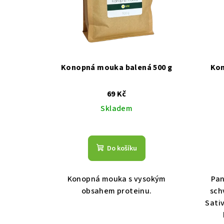
Konopná mouka balená 500 g
Kon
69 Kč
Skladem
Do košíku
Konopná mouka s vysokým
Pan
obsahem proteinu.
sch
Sativ