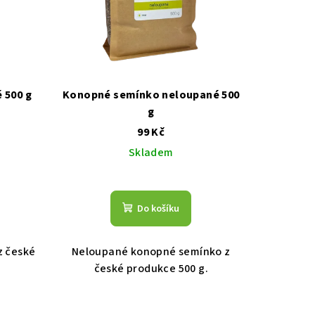
 500 g
Konopné semínko neloupané 500
g
99 Kč
Skladem
Do košíku
z české
Neloupané konopné semínko z
české produkce 500 g.