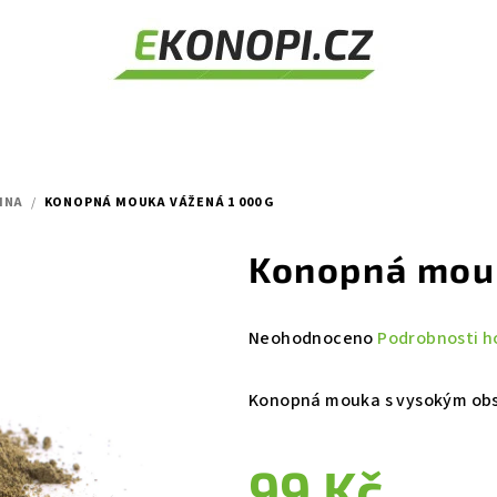
INA
/
KONOPNÁ MOUKA VÁŽENÁ 1 000 G
Konopná mouk
Průměrné
Neohodnoceno
Podrobnosti h
hodnocení
produktu
K
onopná mouka s vysokým obs
je
0,0
99 Kč
z