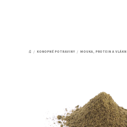
Přejít
na
obsah
/
KONOPNÉ POTRAVINY
/
MOUKA, PROTEIN A VLÁKN
DOMŮ