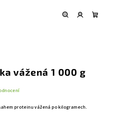
Hledat
Přihlášení
Nákupní
košík
a vážená 1 000 g
odnocení
ahem proteinu vážená po kilogramech.