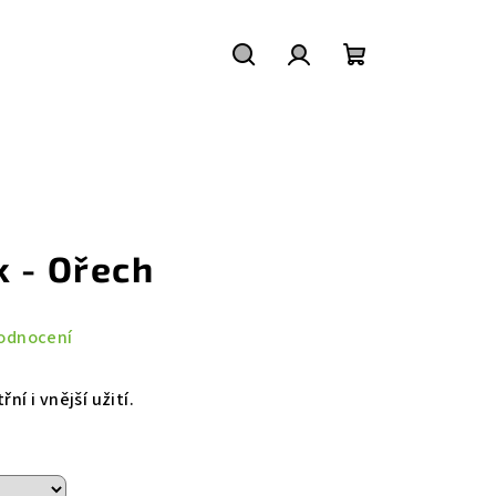
Hledat
Přihlášení
Nákupní
košík
k - Ořech
odnocení
ní i vnější užití.