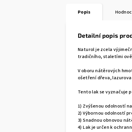
Popis
Hodnoc
Detailní popis pro
Naturol je zcela výjimeč
tradičního, staletími ov
V oboru nátěrových hmot
ošetření dřeva, lazurova
Tento lak se vyznačuje 
1) Zvýšenou odolností na
2) Výbornou odolností pr
3) Snadnou obnovou nátěr
4) Lak je určen k ochra