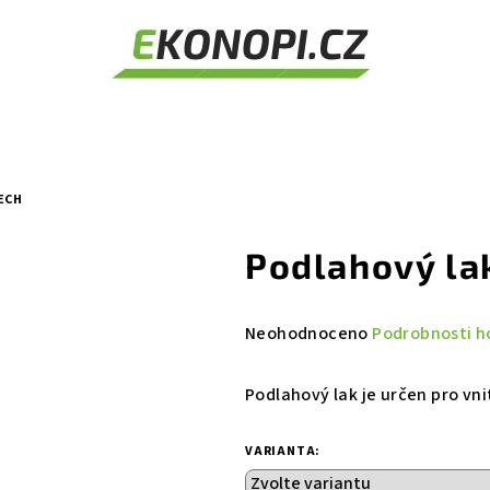
ECH
Podlahový la
Průměrné
Neohodnoceno
Podrobnosti h
hodnocení
produktu
Podlahový lak je určen pro vnitř
je
0,0
VARIANTA:
z