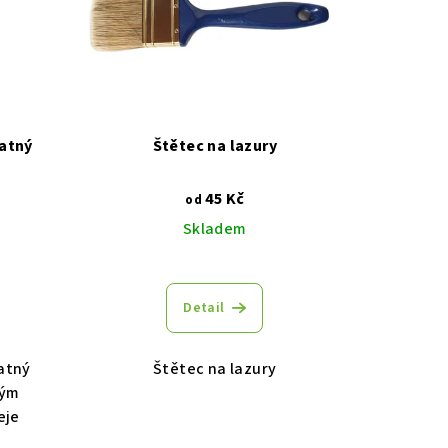
matný
Štětec na lazury
45 Kč
od
Skladem
Detail
atný
Štětec na lazury
kým
eje