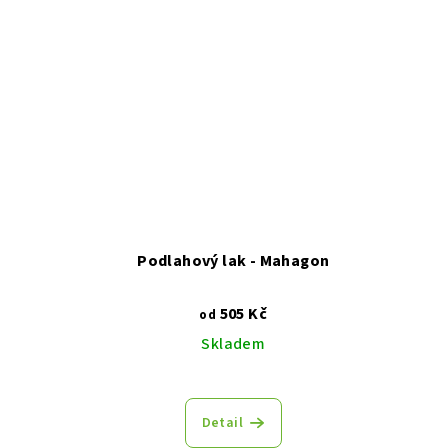
Podlahový lak - Mahagon
505 Kč
od
Skladem
Detail