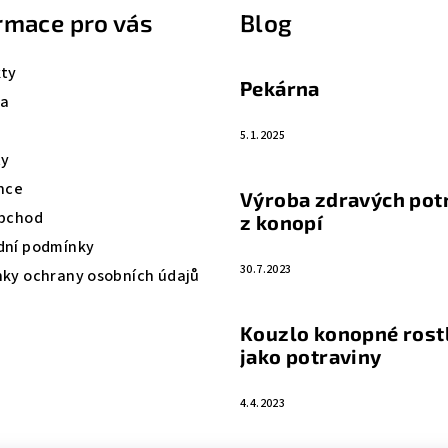
rmace pro vás
Blog
ty
Pekárna
va
5.1.2025
ty
nce
Výroba zdravých pot
bchod
z konopí
ní podmínky
30.7.2023
ky ochrany osobních údajů
Kouzlo konopné rost
jako potraviny
4.4.2023