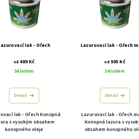
Lazurovací lak - Ořech
Lazurovací lak - Ořech 
489 Kč
505 Kč
od
od
Skladem
Skladem
Detail
Detail
ovací lak - Ořech Konopná
Lazurovací lak - Ořech m
zura s vysokým obsahem
Konopná lazura s vyso
konopného oleje
obsahem konopného ol