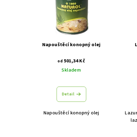
Napouštěcí konopný olej
501,34 Kč
od
Skladem
Detail
Napouštěcí konopný olej
Lazur
la