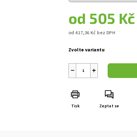
5
hvězdiček.
od
505 Kč
od
417,36 Kč
bez DPH
Měrná
cena:
Zvolte variantu
−
+
Tisk
Zeptat se