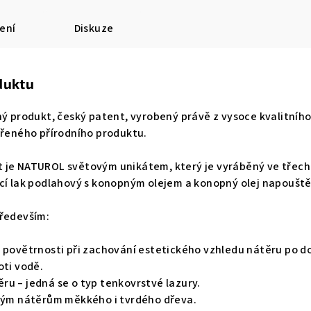
ení
Diskuze
duktu
ný produkt, český patent, vyrobený právě z vysoce kvalitníh
ěřeného přírodního produktu.
 je NATUROL světovým unikátem, který je vyráběný ve třech
cí lak podlahový s konopným olejem a konopný olej napouště
především:
 povětrnosti při zachování estetického vzhledu nátěru po do
oti vodě.
u – jedná se o typ tenkovrstvé lazury.
nným nátěrům měkkého i tvrdého dřeva.