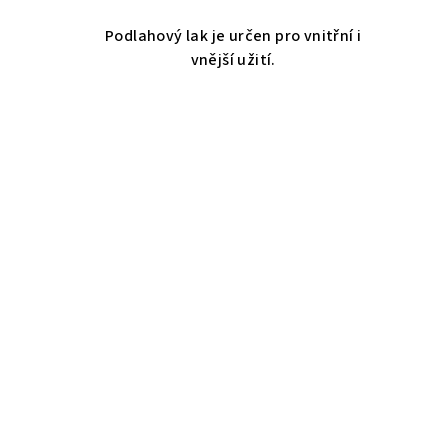
Podlahový lak je určen pro vnitřní i
vnější užití.
Z
á