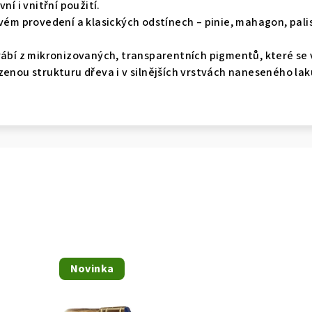
ní i vnitřní použití.
rvém provedení a klasických odstínech – pinie, mahagon, pal
rábí z mikronizovaných, transparentních pigmentů, které se 
zenou strukturu dřeva i v silnějších vrstvách naneseného lak
Novinka