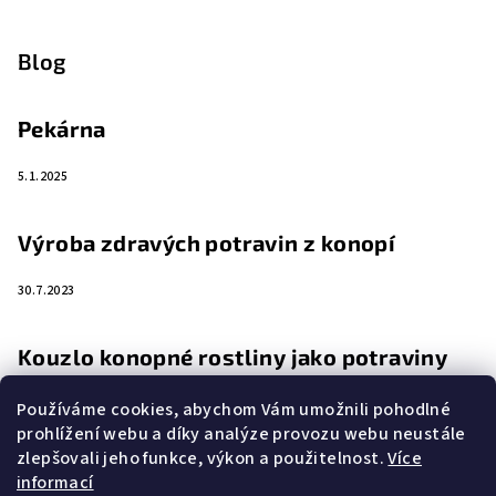
Blog
Pekárna
5.1.2025
Výroba zdravých potravin z konopí
30.7.2023
Kouzlo konopné rostliny jako potraviny
4.4.2023
Používáme cookies, abychom Vám umožnili pohodlné
prohlížení webu a díky analýze provozu webu neustále
zlepšovali jeho funkce, výkon a použitelnost.
Více
Zemědělství a rostlina budoucnosti
informací