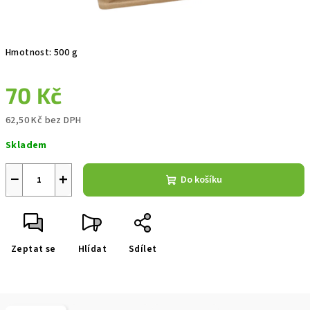
Hmotnost: 500 g
70 Kč
62,50 Kč bez DPH
Měrná
Skladem
cena:
−
+
Do košíku
Zeptat se
Hlídat
Sdílet