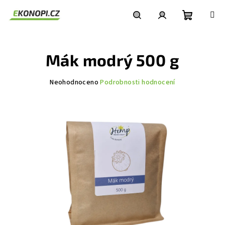
Přejít
na
obsah
Nákupní
Hledat
Přihlášení
Mák modrý 500 g
košík
Průměrné
Neohodnoceno
Podrobnosti hodnocení
hodnocení
produktu
je
0,0
z
5
hvězdiček.