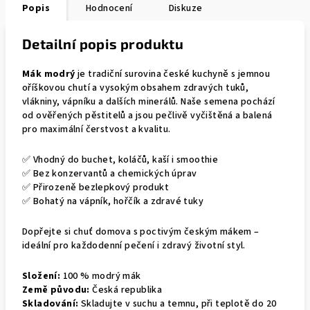
Popis
Hodnocení
Diskuze
Detailní popis produktu
Mák modrý
je tradiční surovina české kuchyně s jemnou
oříškovou chutí a vysokým obsahem zdravých tuků,
vlákniny, vápníku a dalších minerálů. Naše semena pochází
od ověřených pěstitelů a jsou pečlivě vyčištěná a balená
pro maximální čerstvost a kvalitu.
✅ Vhodný do buchet, koláčů, kaší i smoothie
✅ Bez konzervantů a chemických úprav
✅ Přirozeně bezlepkový produkt
✅ Bohatý na vápník, hořčík a zdravé tuky
Dopřejte si chuť domova s poctivým českým mákem –
ideální pro každodenní pečení i zdravý životní styl.
Složení:
100 % modrý mák
Země původu:
Česká republika
Skladování:
Skladujte v suchu a temnu, při teplotě do 20