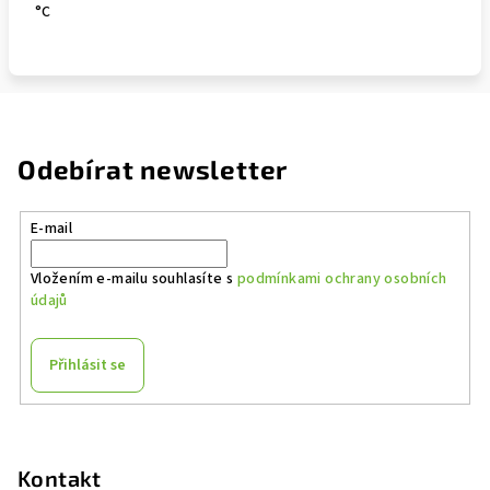
°C
Odebírat newsletter
E-mail
Vložením e-mailu souhlasíte s
podmínkami ochrany osobních
údajů
Přihlásit se
Z
á
p
Kontakt